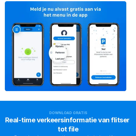
DOWNLOAD GRATIS
Real-time verkeersinformatie van flitser 
tot file