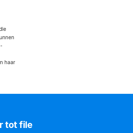
ie 
helemaal advertentievrij de app willen gebruiken. Gebruikers kunnen 
-
n haar 
 tot file