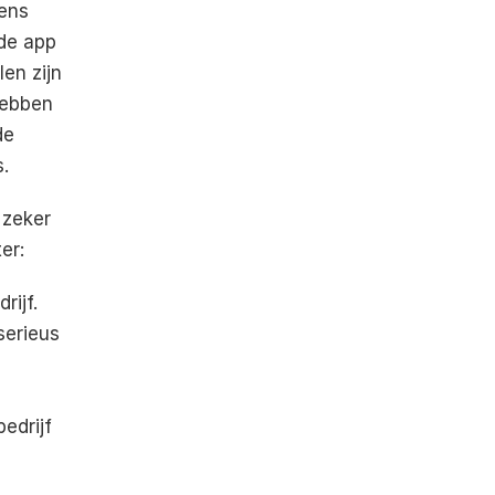
ens 
de app 
en zijn 
hebben 
e 
.
zeker 
er:
ijf. 
erieus 
edrijf 