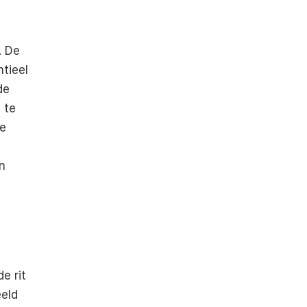
 De 
tieel 
e 
te 
e 
 
 rit 
eld 