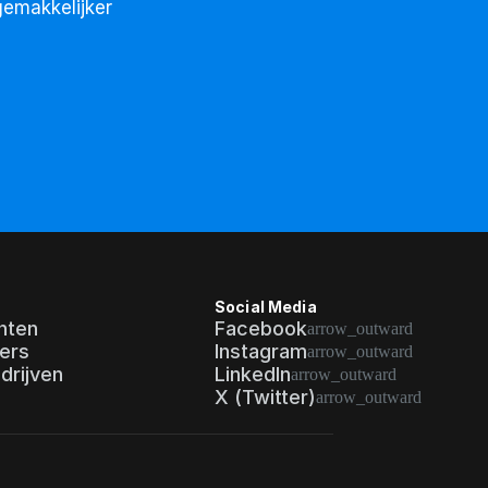
emakkelijker 
Social Media
nten
Facebook
arrow_outward
ers
Instagram
arrow_outward
drijven
LinkedIn
arrow_outward
X (Twitter)
arrow_outward