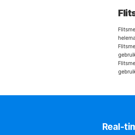
Fli
Flitsm
Flitsm
gebrui
Flitsme
gebruik
Real-tim