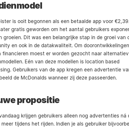
dienmodel
eister is ooit begonnen als een betaalde app voor €2,39.
 later gratis geworden om het aantal gebruikers exponen
n groeien. Dit was een belangrijke stap in de groei van d
ity en ook in de datakwaliteit. Om doorontwikkelingen 
 financieren moest er worden gezocht naar alternatiev
nmodellen. Eén van deze modellen is location based 
ising. Gebruikers van de app kregen een advertentie van
rbeeld de McDonalds wanneer zij deze passeerden.
uwe propositie
vandaag krijgen gebruikers alleen nog advertenties ná de
 meer tijdens het rijden. Indien je als gebruiker bijvoorbe