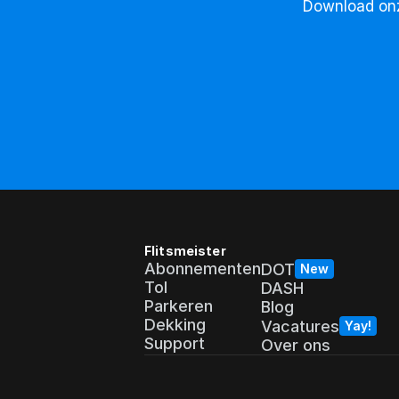
Download onze
Flitsmeister
Abonnementen
DOT
New
Tol
DASH
Parkeren
Blog
Dekking
Vacatures
Yay!
Support
Over ons