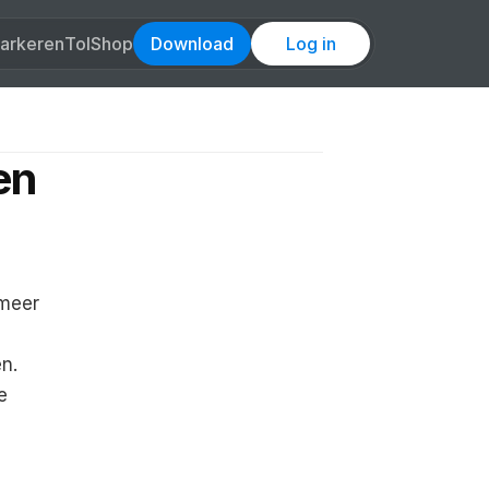
arkeren
Tol
Shop
Download
Log in
n 
Gebruikers van de app Flitsmeister krijgen geen advertenties meer 
n. 
 