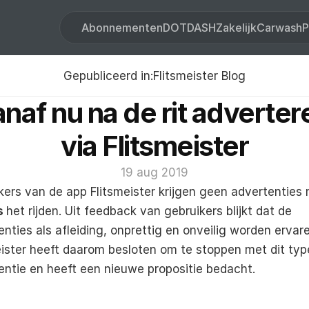
Abonnementen
DOT
DASH
Zakelijk
Carwash
P
Gepubliceerd in:
Flitsmeister Blog
naf nu na de rit advertere
via Flitsmeister
19 aug 2019
s 
het rijden. Uit feedback van gebruikers blijkt dat de 
nties als afleiding, onprettig en onveilig worden ervare
eister heeft daarom besloten om te stoppen met dit type
entie en heeft een nieuwe propositie bedacht.