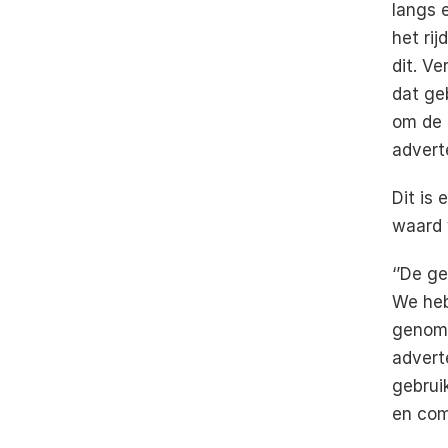
langs e
het ri
dit. Ve
dat geb
om de a
advert
Dit is 
waard 
‘’De ge
We heb
genome
advert
gebruik
en com