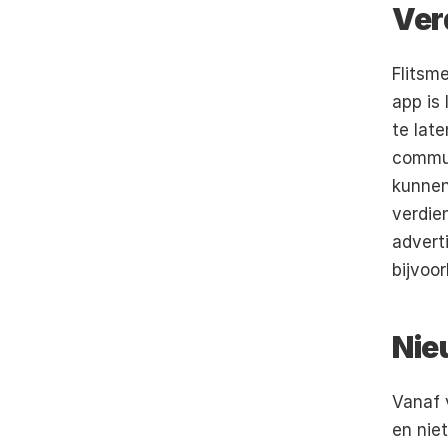
Ver
Flitsm
app is
te late
commun
kunnen
verdie
advert
bijvoo
Nie
Vanaf 
en niet