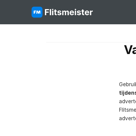
Va
tijden
adverte
Flitsm
advert