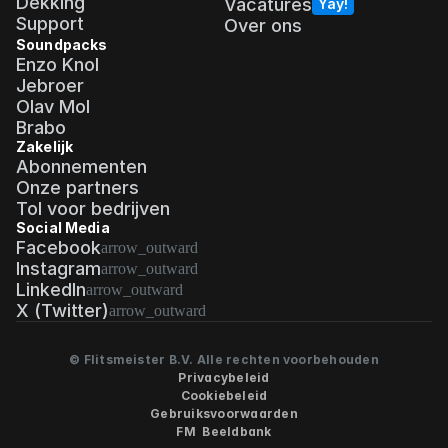
Dekking
Vacatures
Yay!
Support
Over ons
Soundpacks
Enzo Knol
Jebroer
Olav Mol
Brabo
Zakelijk
Abonnementen
Onze partners
Tol voor bedrijven
Social Media
Facebook
arrow_outward
Instagram
arrow_outward
LinkedIn
arrow_outward
X (Twitter)
arrow_outward
©
Flitsmeister B.V. Alle rechten voorbehouden
Privacybeleid
Cookiebeleid
Gebruiksvoorwaarden
FM  Beeldbank